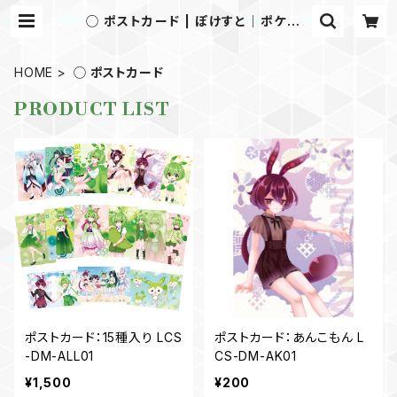
◯ ポストカード | ぽけすと│ポケスト
│Pocket Store│ずんだもん・ずん
子・きりたん・イタコのオリジナルグッ
ズを販売！
HOME
◯ ポストカード
PRODUCT LIST
ポストカード：15種入り LCS
ポストカード：あんこもん L
-DM-ALL01
CS-DM-AK01
¥1,500
¥200