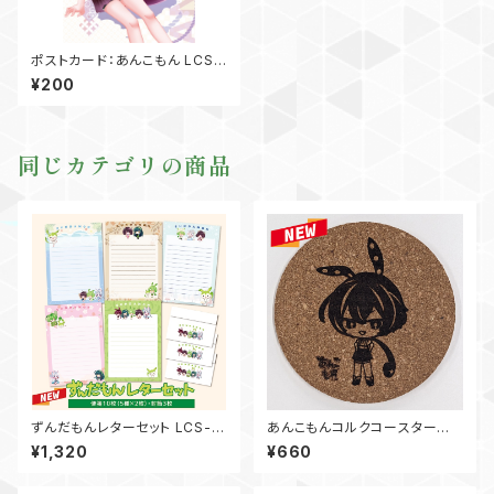
ポストカード：あんこもん LCS-
DM-AK01
¥200
同じカテゴリの商品
ずんだもんレターセット LCS-L
あんこもんコルクコースター L
TS-K01
CS-CK-CT90AK01
¥1,320
¥660