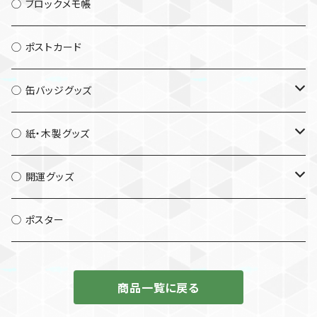
◯ ブロックメモ帳
◯ ポストカード
◯ 缶バッジグッズ
└ 缶バッジ56mm
◯ 紙・木製グッズ
└ 缶バッジ32mm
└ キーホルダー
◯ 開運グッズ
└ 缶マグネット
└ マグネット
└ 木札
◯ ポスター
└ 缶フックマグネット
└ ストラップ
└ しおり
商品一覧に戻る
└ 缶キーホルダー32mm
└ しおり