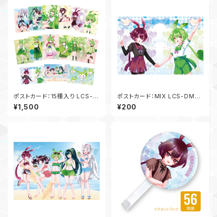
ポストカード：15種入り LCS-D
ポストカード：MIX LCS-DM-
M-ALL01
MX03
¥1,500
¥200