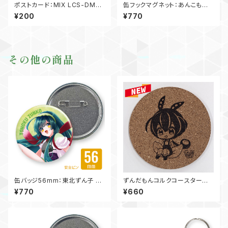
ポストカード：MIX LCS-DM-
缶フックマグネット：あんこもん
MX02
LCS-KB-FU56AK01
¥200
¥770
その他の商品
缶バッジ56mm：東北ずん子 LC
ずんだもんコルクコースター L
S-KB-AP56ZK03
CS-CK-CT90ZM01
¥770
¥660