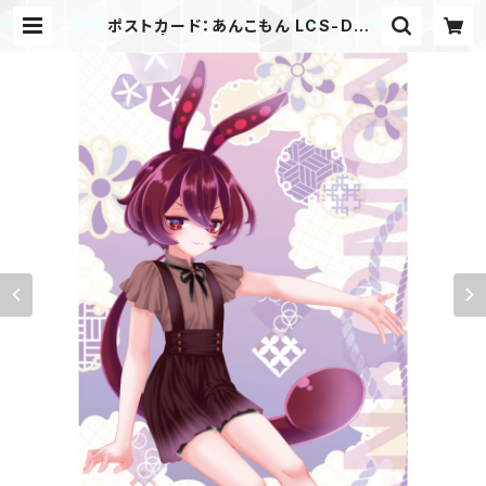
ポストカード：あんこもん LCS-DM-
AK01 | ぽけすと│ポケスト│Pock
et Store│ずんだもん・ずん子・きり
たん・イタコのオリジナルグッズを販
売！