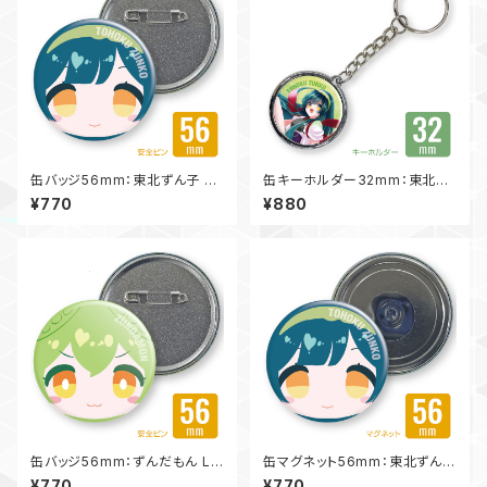
缶バッジ56mm：東北ずん子 LC
缶キーホルダー32mm：東北ず
S-KB-AP56ZK05
ん子 LCS-KB-KE32ZK03
¥770
¥880
缶バッジ56mm：ずんだもん LC
缶マグネット56mm：東北ずん子
S-KB-AP56ZM05
LCS-KB-MG56ZK05
¥770
¥770