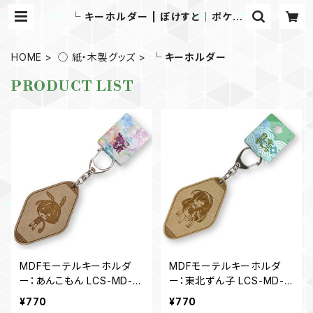
└ キーホルダー | ぽけすと│ポケス
ト│Pocket Store│ずんだもん・ず
ん子・きりたん・イタコのオリジナルグ
ッズを販売！
HOME
◯ 紙・木製グッズ
└ キーホルダー
PRODUCT LIST
MDFモーテルキーホルダ
MDFモーテルキーホルダ
ー：あんこもん LCS-MD-K
ー：東北ずん子 LCS-MD-K
E01AK01
E01ZK01
¥770
¥770