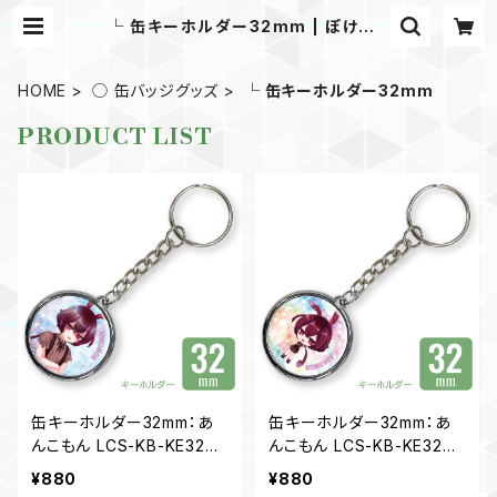
└ 缶キーホルダー32mm | ぽけすと
│ポケスト│Pocket Store│ずん
だもん・ずん子・きりたん・イタコのオ
リジナルグッズを販売！
HOME
◯ 缶バッジグッズ
└ 缶キーホルダー32mm
PRODUCT LIST
缶キーホルダー32mm：あ
缶キーホルダー32mm：あ
んこもん LCS-KB-KE32AK
んこもん LCS-KB-KE32AK
01
02
¥880
¥880