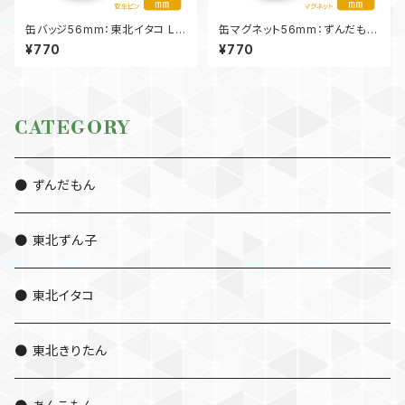
缶バッジ56mm：東北イタコ LC
缶マグネット56mm：ずんだもん
S-KB-AP56IT05
LCS-KB-MG56ZM05
¥770
¥770
CATEGORY
● ずんだもん
● 東北ずん子
● 東北イタコ
● 東北きりたん