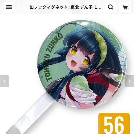
缶フックマグネット：東北ずん子 LCS
-KB-FU56ZK01 | ぽけすと│ポケ
スト│Pocket Store│ずんだもん・
ずん子・きりたん・イタコのオリジナル
グッズを販売！