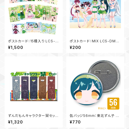
ポストカード：15種入り LCS-D
ポストカード：MIX LCS-DM-
M-ALL01
MX02
¥1,500
¥200
ずんだもんキャラクター栞セット
缶バッジ56mm：東北ずん子 LC
LCS-BMK-ZM02
S-KB-AP56ZK05
¥1,320
¥770