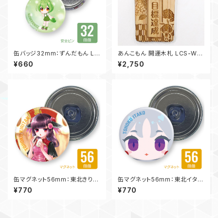
缶バッジ32mm：ずんだもん LC
あんこもん 開運木札 LCS-WT
S-KB-AP32ZM03
-AK01
¥660
¥2,750
缶マグネット56mm：東北きりた
缶マグネット56mm：東北イタコ
ん LCS-KB-MG56KT03
LCS-KB-MG56IT05
¥770
¥770