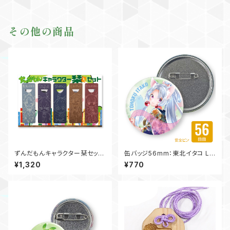
その他の商品
ずんだもんキャラクター栞セット
缶バッジ56mm：東北イタコ LC
LCS-BMK-ZM02
S-KB-AP56IT03
¥1,320
¥770