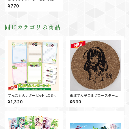
LCS-KB-FU56ZK01
¥770
同じカテゴリの商品
ずんだもんレターセット LCS-L
東北ずん子コルクコースター L
TS-K01
CS-CK-CT90ZK01
¥1,320
¥660